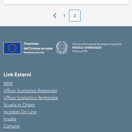
1
2
Pagina precedente
Istituto d'Istruzione Secondaria Superiore
PACIOLO-D'ANNUNZIO
Fidenza (PR)
— Visita la pagina iniziale della scuola
Link Esterni
MIM
Ufficio Scolastico Regionale
Ufficio Scolastico Territoriale
Scuola in Chiaro
Iscrizioni On Line
Invalsi
Comune