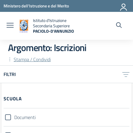
Vai ai contenuti
Vai al menu di navigazione
Vai al footer
Ministero dell'Istruzione e del Merito
Istituto d'Istruzione
Secondaria Superiore
PACIOLO-D'ANNUNZIO
— Visita la pagina iniziale della scuola
Argomento: Iscrizioni
Stampa / Condividi
FILTRI
Filtri
SCUOLA
Documenti