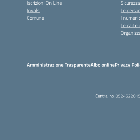
Iscrizioni On Line
Sicurezza
Invalsi
Le perso
Comune
I numeri 
Le carte 
Organizz
Amministrazione Trasparente
Albo online
Privacy Poli
Centralino:
052452201