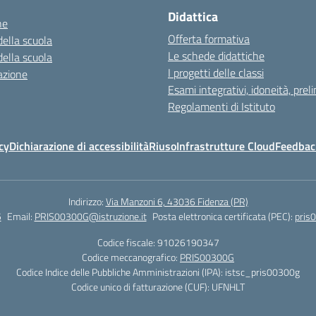
Didattica
ne
Offerta formativa
della scuola
Le schede didattiche
della scuola
I progetti delle classi
azione
Esami integrativi, idoneità, preli
Regolamenti di Istituto
cy
Dichiarazione di accessibilità
Riuso
Infrastrutture Cloud
Feedback
Indirizzo:
Via Manzoni 6, 43036 Fidenza (PR)
5
Email:
PRIS00300G@istruzione.it
Posta elettronica certificata (PEC):
pris
Codice fiscale: 91026190347
Codice meccanografico:
PRIS00300G
Codice Indice delle Pubbliche Amministrazioni (IPA): istsc_pris00300g
Codice unico di fatturazione (CUF): UFNHLT