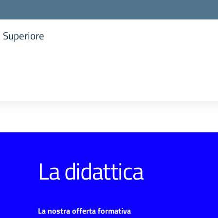
a Superiore
la scuola
La didattica
La nostra offerta formativa