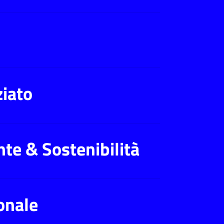
ziato
nte & Sostenibilità
ionale