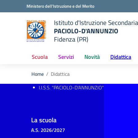
Vai ai contenuti
Vai al menu di navigazione
Vai al footer
Ministero dell'Istruzione e del Merito
Istituto d'Istruzione Secondari
PACIOLO-D'ANNUNZIO
Fidenza (PR)
della scuola
— Visita la pagina iniziale del
Scuola
Servizi
Novità
Didattica
Home
Didattica
I.I.S.S. "PACIOLO-D'ANNUNZIO"
La scuola
A.S. 2026/2027