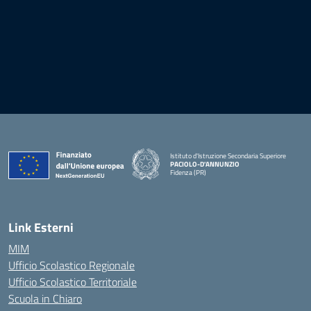
Istituto d'Istruzione Secondaria Superiore
PACIOLO-D'ANNUNZIO
Fidenza (PR)
— Visita la pagina iniziale della scuola
Link Esterni
MIM
Ufficio Scolastico Regionale
Ufficio Scolastico Territoriale
Scuola in Chiaro