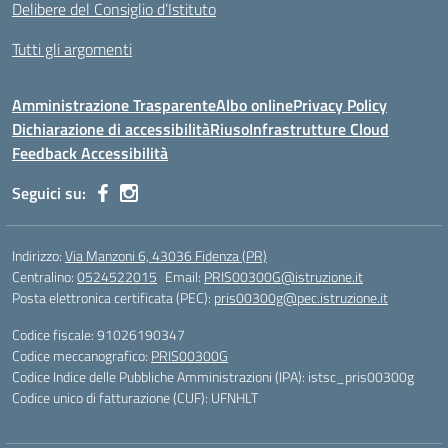
Delibere del Consiglio d’Istituto
Tutti gli argomenti
Amministrazione Trasparente
Albo online
Privacy Policy
Dichiarazione di accessibilità
Riuso
Infrastrutture Cloud
Feedback Accessibilità
Seguici su:
Indirizzo:
Via Manzoni 6, 43036 Fidenza (PR)
Centralino:
0524522015
Email:
PRIS00300G@istruzione.it
Posta elettronica certificata (PEC):
pris00300g@pec.istruzione.it
Codice fiscale: 91026190347
Codice meccanografico:
PRIS00300G
Codice Indice delle Pubbliche Amministrazioni (IPA): istsc_pris00300g
Codice unico di fatturazione (CUF): UFNHLT