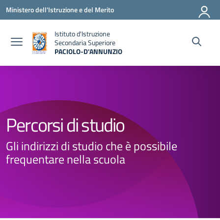
Vai ai contenuti
Vai al menu di navigazione
Vai al footer
Ministero dell'Istruzione e del Merito
Istituto d'Istruzione
Secondaria Superiore
PACIOLO-D'ANNUNZIO
— Visita la pagina iniziale della scuola
Percorsi di studio
Gli indirizzi di studio che è possibile
frequentare nella scuola