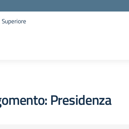
a Superiore
la scuola
gomento: Presidenza