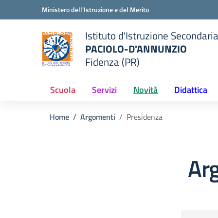
Vai ai contenuti
Vai al menu di navigazione
Vai al footer
Ministero dell'Istruzione e del Merito
Istituto d'Istruzione Secondari
PACIOLO-D'ANNUNZIO
Fidenza (PR)
della scuola
— Visita la pagina iniziale del
Scuola
Servizi
Novità
Didattica
Home
Argomenti
Presidenza
Ar