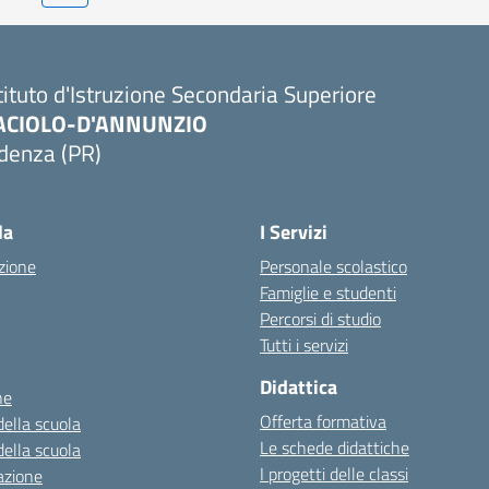
tituto d'Istruzione Secondaria Superiore
ACIOLO-D'ANNUNZIO
denza (PR)
Visita la pagina iniziale della scuola
la
I Servizi
zione
Personale scolastico
Famiglie e studenti
Percorsi di studio
Tutti i servizi
Didattica
ne
Offerta formativa
della scuola
Le schede didattiche
della scuola
I progetti delle classi
azione