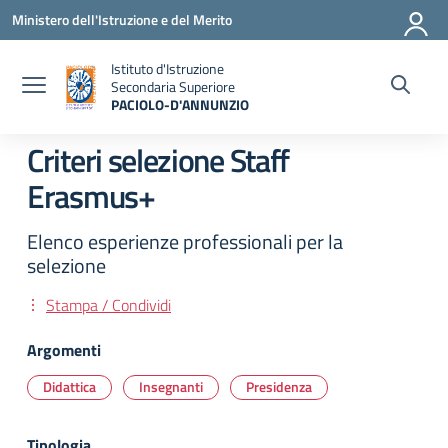
Vai ai contenuti
Vai al menu di navigazione
Vai al footer
Ministero dell'Istruzione e del Merito
Istituto d'Istruzione
Secondaria Superiore
PACIOLO-D'ANNUNZIO
— Visita la pagina iniziale della scuola
Criteri selezione Staff
Erasmus+
Elenco esperienze professionali per la
selezione
Stampa / Condividi
Argomenti
Didattica
Insegnanti
Presidenza
Tipologia