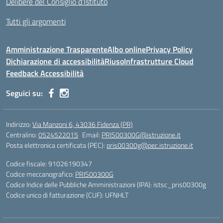
Delibere del Consiglio d’Istituto
Tutti gli argomenti
Amministrazione Trasparente
Albo online
Privacy Policy
Dichiarazione di accessibilità
Riuso
Infrastrutture Cloud
Feedback Accessibilità
Seguici su:
Indirizzo:
Via Manzoni 6, 43036 Fidenza (PR)
Centralino:
0524522015
Email:
PRIS00300G@istruzione.it
Posta elettronica certificata (PEC):
pris00300g@pec.istruzione.it
Codice fiscale: 91026190347
Codice meccanografico:
PRIS00300G
Codice Indice delle Pubbliche Amministrazioni (IPA): istsc_pris00300g
Codice unico di fatturazione (CUF): UFNHLT