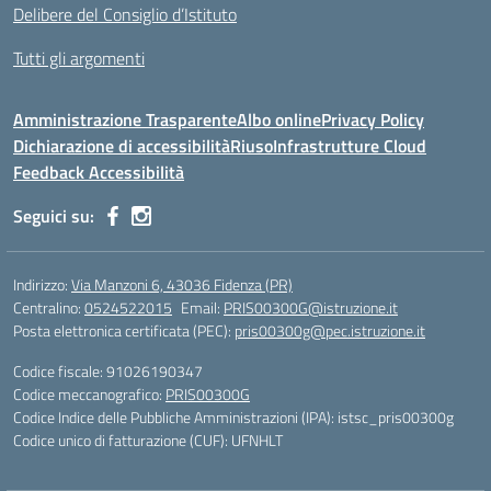
Delibere del Consiglio d’Istituto
Tutti gli argomenti
Amministrazione Trasparente
Albo online
Privacy Policy
Dichiarazione di accessibilità
Riuso
Infrastrutture Cloud
Feedback Accessibilità
Seguici su:
Indirizzo:
Via Manzoni 6, 43036 Fidenza (PR)
Centralino:
0524522015
Email:
PRIS00300G@istruzione.it
Posta elettronica certificata (PEC):
pris00300g@pec.istruzione.it
Codice fiscale: 91026190347
Codice meccanografico:
PRIS00300G
Codice Indice delle Pubbliche Amministrazioni (IPA): istsc_pris00300g
Codice unico di fatturazione (CUF): UFNHLT