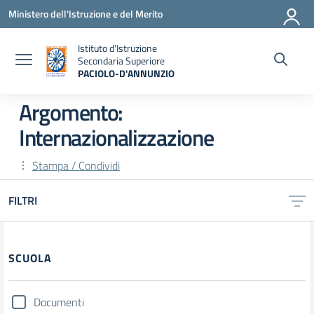
Vai ai contenuti
Vai al menu di navigazione
Vai al footer
Ministero dell'Istruzione e del Merito
Istituto d'Istruzione
Secondaria Superiore
PACIOLO-D'ANNUNZIO
— Visita la pagina iniziale della scuola
Argomento:
Internazionalizzazione
Stampa / Condividi
FILTRI
Filtri
SCUOLA
Documenti