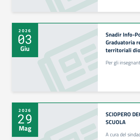
2026
Snadir Info-P
03
Graduatoria re
Giu
territoriali d
Per gli insegnant
2026
SCIOPERO DEG
29
SCUOLA
Mag
A cura del sinda