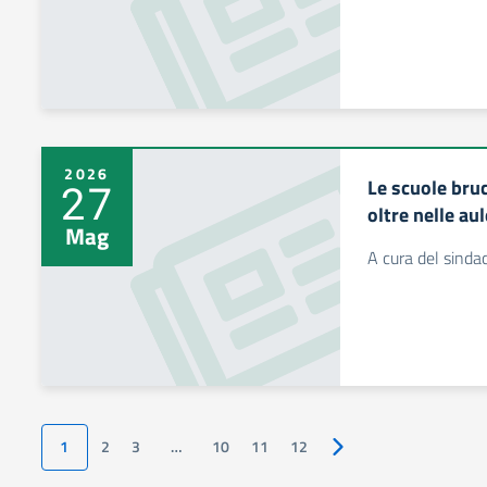
2026
Le scuole bruc
27
oltre nelle aul
Mag
A cura del sinda
1
2
3
…
10
11
12
Pagina successiva