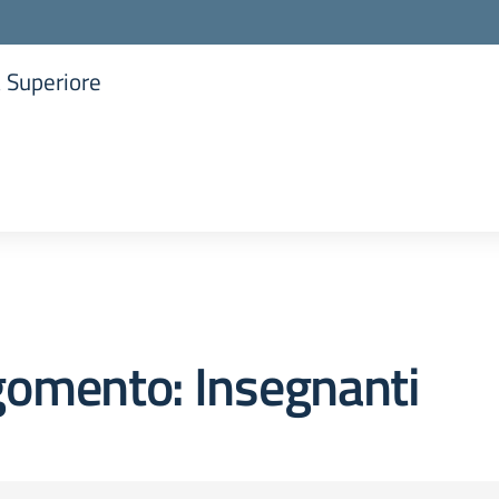
a Superiore
la scuola
gomento: Insegnanti