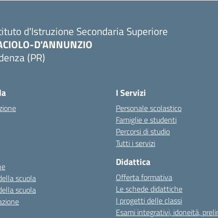
tituto d'Istruzione Secondaria Superiore
ACIOLO-D'ANNUNZIO
denza (PR)
Visita la pagina iniziale della scuola
la
I Servizi
zione
Personale scolastico
Famiglie e studenti
Percorsi di studio
Tutti i servizi
Didattica
ne
Offerta formativa
della scuola
Le schede didattiche
della scuola
I progetti delle classi
azione
Esami integrativi, idoneità, preli