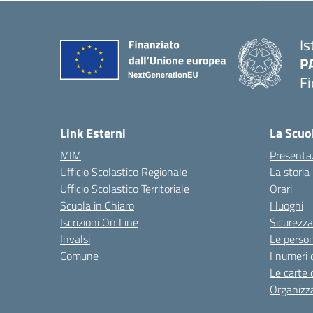
Is
P
Fi
— 
Link Esterni
La Scuo
MIM
Presenta
Ufficio Scolastico Regionale
La storia
Ufficio Scolastico Territoriale
Orari
Scuola in Chiaro
I luoghi
Iscrizioni On Line
Sicurezza
Invalsi
Le perso
Comune
I numeri 
Le carte 
Organizz