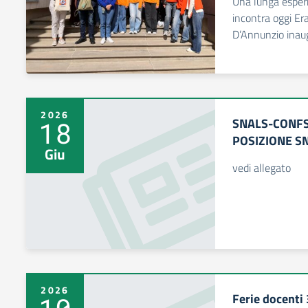
Una lunga esperi
incontra oggi Era
D’Annunzio inau
2026
SNALS-CONFS
18
POSIZIONE S
Giu
vedi allegato
2026
Ferie docenti 