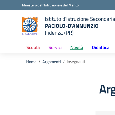
Vai ai contenuti
Vai al menu di navigazione
Vai al footer
Ministero dell'Istruzione e del Merito
Istituto d'Istruzione Secondari
PACIOLO-D'ANNUNZIO
Fidenza (PR)
della scuola
— Visita la pagina iniziale del
Scuola
Servizi
Novità
Didattica
Home
Argomenti
Insegnanti
Ar