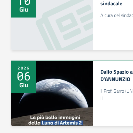
10
sindacale
Giu
A cura del sinda
2026
Dallo Spazio a
06
D’ANNUNZIO
Giu
il Prof. Garro (
II