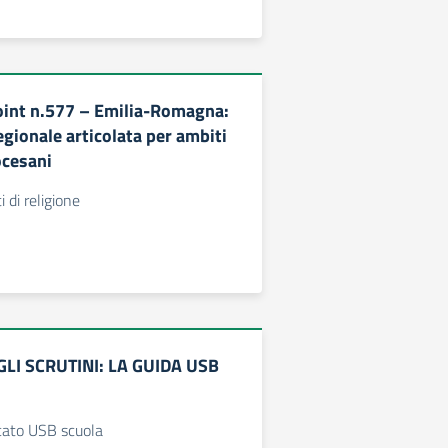
oint n.577 – Emilia-Romagna:
gionale articolata per ambiti
iocesani
i di religione
LI SCRUTINI: LA GUIDA USB
cato USB scuola