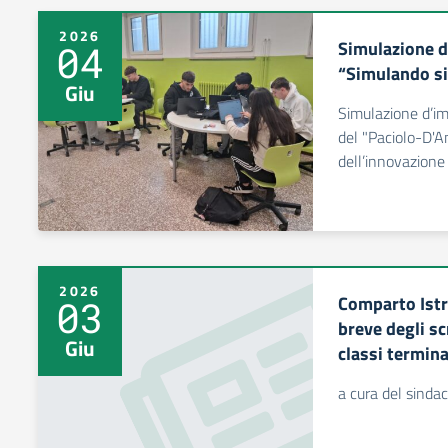
2026
Simulazione d
04
“Simulando si
Giu
Simulazione d’imp
del "Paciolo-D'A
dell’innovazione
2026
Comparto Istr
03
breve degli sc
Giu
classi termina
a cura del sinda