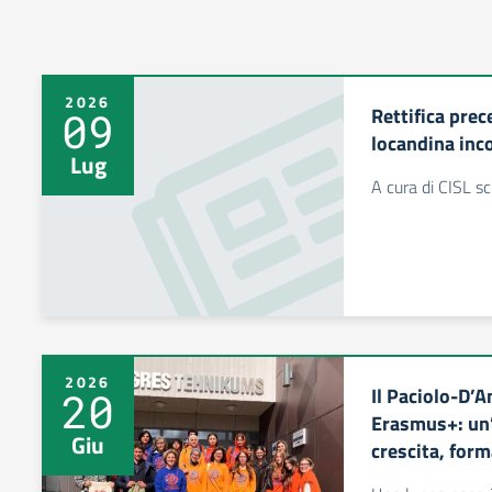
2026
Rettifica pre
09
locandina inc
Lug
A cura di CISL s
2026
Il Paciolo-D’A
20
Erasmus+: un’
Giu
crescita, for