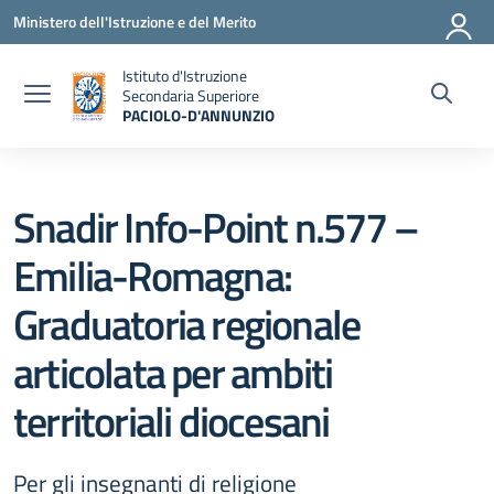
Vai ai contenuti
Vai al menu di navigazione
Vai al footer
Ministero dell'Istruzione e del Merito
Istituto d'Istruzione
Secondaria Superiore
PACIOLO-D'ANNUNZIO
— Visita la pagina iniziale della scuola
Snadir Info-Point n.577 –
Emilia-Romagna:
Graduatoria regionale
articolata per ambiti
territoriali diocesani
Per gli insegnanti di religione