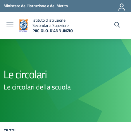
Vai ai contenuti
Vai al menu di navigazione
Vai al footer
Ministero dell'Istruzione e del Merito
Istituto d'Istruzione
Secondaria Superiore
PACIOLO-D'ANNUNZIO
— Visita la pagina iniziale della scuola
Le circolari
Le circolari della scuola
FILTRI