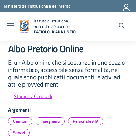
Vai ai contenuti
Vai al menu di navigazione
Vai al footer
Ministero dell'Istruzione e del Merito
Istituto d'Istruzione
Secondaria Superiore
PACIOLO-D'ANNUNZIO
— Visita la pagina iniziale della scuola
Albo Pretorio Online
E' un Albo online che si sostanza in uno spazio
informatico, accessibile senza formalità, nel
quale sono pubblicati i documenti relativi ad
atti e provvedimenti
Stampa / Condividi
Argomenti
Genitori
Insegnanti
Personale ATA
Servizi