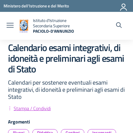
Vai ai contenuti
Vai al menu di navigazione
Vai al footer
Ministero dell'Istruzione e del Merito
Istituto d'Istruzione
Secondaria Superiore
PACIOLO-D'ANNUNZIO
— Visita la pagina iniziale della scuola
Calendario esami integrativi, di
idoneità e preliminari agli esami
di Stato
Calendari per sostenere eventuali esami
integrativi, di idoneità e preliminari agli esami di
Stato
Stampa / Condividi
Argomenti
Alunni
Didattica
Genitori
Insegnanti