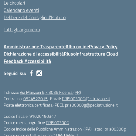
Le circolari
Calendario eventi
Delibere del Consiglio d’Istituto
Tutti gli argomenti
Amministrazione Trasparente
Albo online
Privacy Policy
Dichiarazione di accessibilità
Riuso
Infrastrutture Cloud
Feedback Accessibilità
Seguici su:
Indirizzo:
Via Manzoni 6, 43036 Fidenza (PR)
Centralino:
0524522015
Email:
PRIS00300G@istruzione.it
Posta elettronica certificata (PEC):
pris00300g@pec.istruzione.it
Codice fiscale: 91026190347
Codice meccanografico:
PRIS00300G
Codice Indice delle Pubbliche Amministrazioni (IPA): istsc_pris00300g
Codice unico di fatturazione (CUF): UFNHLT