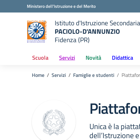
Vai ai contenuti
Vai al menu di navigazione
Vai al footer
Ministero dell'Istruzione e del Merito
Istituto d'Istruzione Secondari
PACIOLO-D'ANNUNZIO
Fidenza (PR)
della scuola
— Visita la pagina iniziale del
Scuola
Servizi
Novità
Didattica
Home
Servizi
Famiglie e studenti
Piattafo
Piattaf
Unica è la piatt
dell’Istruzione 