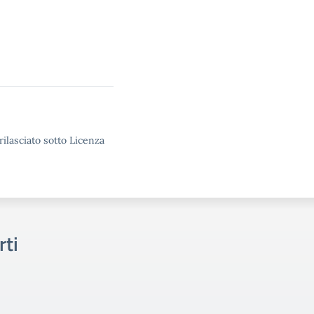
rilasciato sotto Licenza
rti