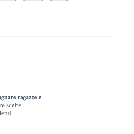
agnare ragazze e
are scelte
lenti