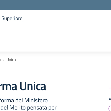
a Superiore
la scuola
rma Unica
orma Unica
aforma del Ministero
A
e del Merito pensata per