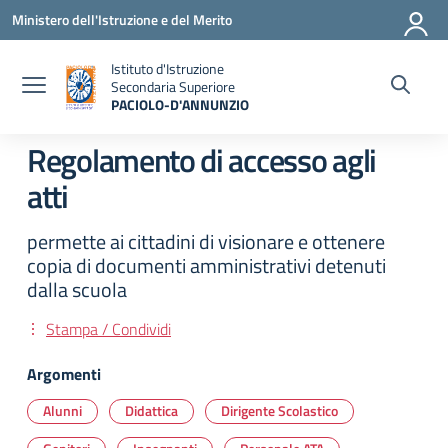
Vai ai contenuti
Vai al menu di navigazione
Vai al footer
Ministero dell'Istruzione e del Merito
Istituto d'Istruzione
Secondaria Superiore
PACIOLO-D'ANNUNZIO
— Visita la pagina iniziale della scuola
Regolamento di accesso agli
atti
permette ai cittadini di visionare e ottenere
copia di documenti amministrativi detenuti
dalla scuola
Stampa / Condividi
Argomenti
Alunni
Didattica
Dirigente Scolastico