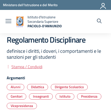
Vai ai contenuti
Vai al menu di navigazione
Vai al footer
Ministero dell'Istruzione e del Merito
Istituto d'Istruzione
Secondaria Superiore
PACIOLO-D'ANNUNZIO
— Visita la pagina iniziale della scuola
Regolamento Disciplinare
definisce i diritti, i doveri, i comportamenti e le
sanzioni per gli studenti
Stampa / Condividi
Argomenti
Alunni
Didattica
Dirigente Scolastico
Genitori
Insegnanti
Istituto
Presidenza
Vicepresidenza