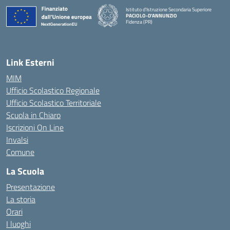
Istituto d'Istruzione Secondaria Superiore
PACIOLO-D'ANNUNZIO
Fidenza (PR)
— Visita la pagina iniziale della scuola
Link Esterni
MIM
Ufficio Scolastico Regionale
Ufficio Scolastico Territoriale
Scuola in Chiaro
Iscrizioni On Line
Invalsi
Comune
La Scuola
Presentazione
La storia
Orari
I luoghi