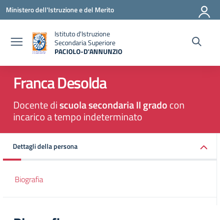
Vai ai contenuti
Vai al menu di navigazione
Vai al footer
Ministero dell'Istruzione e del Merito
Istituto d'Istruzione
Secondaria Superiore
PACIOLO-D'ANNUNZIO
— Visita la pagina iniziale della scuola
Franca Desolda
Docente di
scuola secondaria II grado
con
incarico a tempo indeterminato
Dettagli della persona
Biografia