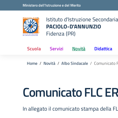
Vai ai contenuti
Vai al menu di navigazione
Vai al footer
Ministero dell'Istruzione e del Merito
Istituto d'Istruzione Secondari
PACIOLO-D'ANNUNZIO
Fidenza (PR)
della scuola
— Visita la pagina iniziale del
Scuola
Servizi
Novità
Didattica
Home
Novità
Albo Sindacale
Comunicato F
Comunicato FLC ER
In allegato il comunicato stampa della F