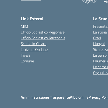
Fi
— 
Link Esterni
La Scuo
MIM
Presenta
Ufficio Scolastico Regionale
La storia
Ufficio Scolastico Territoriale
Orari
Scuola in Chiaro
I luoghi
Iscrizioni On Line
Sicurezza
Invalsi
Le perso
Comune
I numeri 
Le carte 
Organizz
Amministrazione Trasparente
Albo online
Privacy Poli