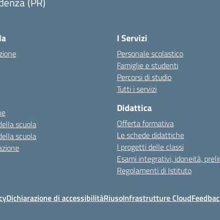
denza (PR)
Visita la pagina iniziale della scuola
la
I Servizi
zione
Personale scolastico
Famiglie e studenti
Percorsi di studio
Tutti i servizi
Didattica
ne
Offerta formativa
della scuola
Le schede didattiche
della scuola
I progetti delle classi
azione
Esami integrativi, idoneità, preli
Regolamenti di Istituto
cy
Dichiarazione di accessibilità
Riuso
Infrastrutture Cloud
Feedback