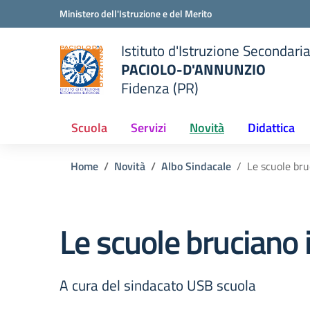
Vai ai contenuti
Vai al menu di navigazione
Vai al footer
Ministero dell'Istruzione e del Merito
Istituto d'Istruzione Secondari
PACIOLO-D'ANNUNZIO
Fidenza (PR)
della scuola
— Visita la pagina iniziale del
Scuola
Servizi
Novità
Didattica
Home
Novità
Albo Sindacale
Le scuole bru
Le scuole bruciano i
A cura del sindacato USB scuola