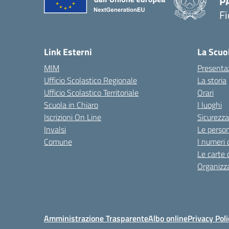
P
Fi
— 
Link Esterni
La Scuo
MIM
Presenta
Ufficio Scolastico Regionale
La storia
Ufficio Scolastico Territoriale
Orari
Scuola in Chiaro
I luoghi
Iscrizioni On Line
Sicurezza
Invalsi
Le perso
Comune
I numeri 
Le carte 
Organizz
Amministrazione Trasparente
Albo online
Privacy Poli