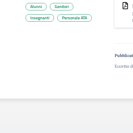
Alunni
Genitori
Insegnanti
Personale ATA
Pubblicat
Eccetto d