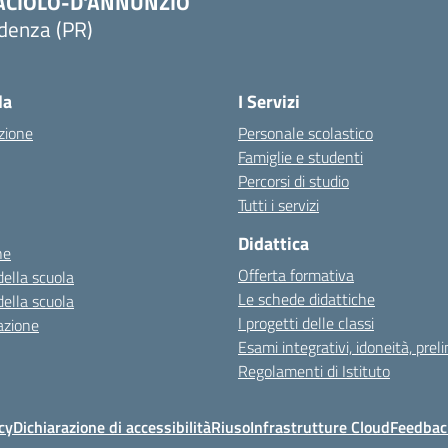
ACIOLO-D'ANNUNZIO
denza (PR)
Visita la pagina iniziale della scuola
la
I Servizi
zione
Personale scolastico
Famiglie e studenti
Percorsi di studio
Tutti i servizi
Didattica
ne
Offerta formativa
della scuola
Le schede didattiche
della scuola
I progetti delle classi
azione
Esami integrativi, idoneità, preli
Regolamenti di Istituto
cy
Dichiarazione di accessibilità
Riuso
Infrastrutture Cloud
Feedback