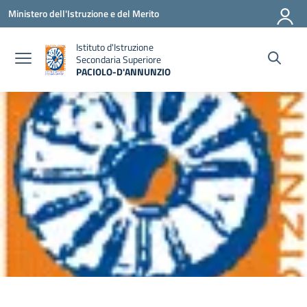
Vai ai contenuti
Vai al menu di navigazione
Vai al footer
Ministero dell'Istruzione e del Merito
Istituto d'Istruzione
Secondaria Superiore
PACIOLO-D'ANNUNZIO
— Visita la pagina iniziale della scuola