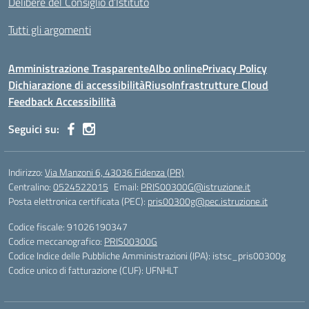
Delibere del Consiglio d’Istituto
Tutti gli argomenti
Amministrazione Trasparente
Albo online
Privacy Policy
Dichiarazione di accessibilità
Riuso
Infrastrutture Cloud
Feedback Accessibilità
Seguici su:
Indirizzo:
Via Manzoni 6, 43036 Fidenza (PR)
Centralino:
0524522015
Email:
PRIS00300G@istruzione.it
Posta elettronica certificata (PEC):
pris00300g@pec.istruzione.it
Codice fiscale: 91026190347
Codice meccanografico:
PRIS00300G
Codice Indice delle Pubbliche Amministrazioni (IPA): istsc_pris00300g
Codice unico di fatturazione (CUF): UFNHLT