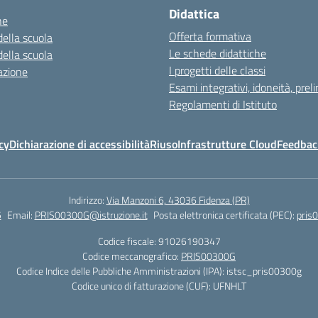
Didattica
ne
Offerta formativa
della scuola
Le schede didattiche
della scuola
I progetti delle classi
azione
Esami integrativi, idoneità, preli
Regolamenti di Istituto
cy
Dichiarazione di accessibilità
Riuso
Infrastrutture Cloud
Feedback
Indirizzo:
Via Manzoni 6, 43036 Fidenza (PR)
5
Email:
PRIS00300G@istruzione.it
Posta elettronica certificata (PEC):
pris
Codice fiscale: 91026190347
Codice meccanografico:
PRIS00300G
Codice Indice delle Pubbliche Amministrazioni (IPA): istsc_pris00300g
Codice unico di fatturazione (CUF): UFNHLT