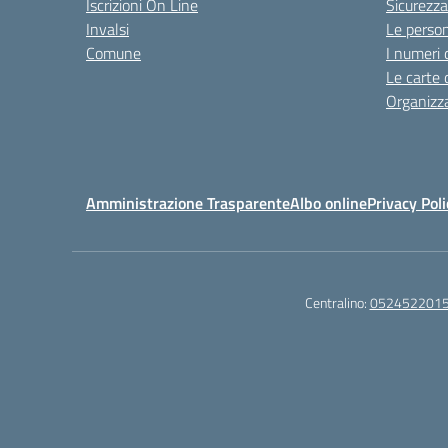
Iscrizioni On Line
Sicurezza
Invalsi
Le perso
Comune
I numeri 
Le carte 
Organizz
Amministrazione Trasparente
Albo online
Privacy Poli
Centralino:
052452201