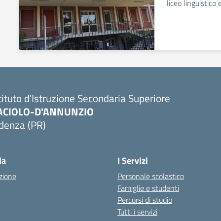
liceo linguistico
tituto d'Istruzione Secondaria Superiore
ACIOLO-D'ANNUNZIO
denza (PR)
Visita la pagina iniziale della scuola
la
I Servizi
zione
Personale scolastico
Famiglie e studenti
Percorsi di studio
Tutti i servizi