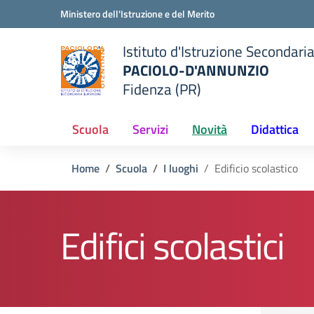
Vai ai contenuti
Vai al menu di navigazione
Vai al footer
Ministero dell'Istruzione e del Merito
Istituto d'Istruzione Secondari
PACIOLO-D'ANNUNZIO
Fidenza (PR)
della scuola
— Visita la pagina iniziale del
Scuola
Servizi
Novità
Didattica
Home
Scuola
I luoghi
Edificio scolastico
Edifici scolastici