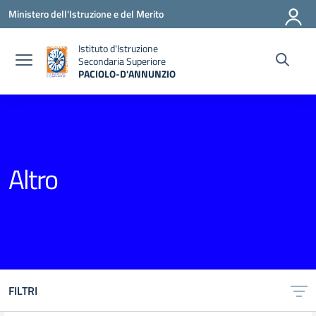
Vai ai contenuti
Vai al menu di navigazione
Vai al footer
Ministero dell'Istruzione e del Merito
Istituto d'Istruzione
Secondaria Superiore
PACIOLO-D'ANNUNZIO
— Visita la pagina iniziale della scuola
Altro
FILTRI