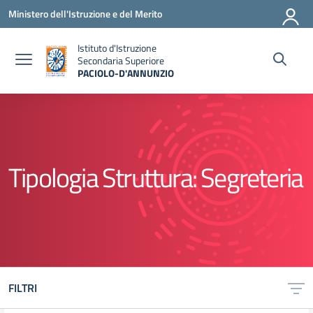
Vai ai contenuti
Vai al menu di navigazione
Vai al footer
Ministero dell'Istruzione e del Merito
Istituto d'Istruzione
Secondaria Superiore
PACIOLO-D'ANNUNZIO
— Visita la pagina iniziale della scuola
Tipologia Struttura:
Segreteria
FILTRI