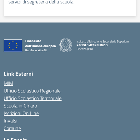
servizi di segreteria della scuola.
Istituto d'Istruzione Secondaria Superiore
PACIOLO-D'ANNUNZIO
Fidenza (PR)
— Visita la pagina iniziale della scuola
Link Esterni
MIM
Ufficio Scolastico Regionale
Ufficio Scolastico Territoriale
Scuola in Chiaro
Iscrizioni On Line
Invalsi
Comune
La Scuola