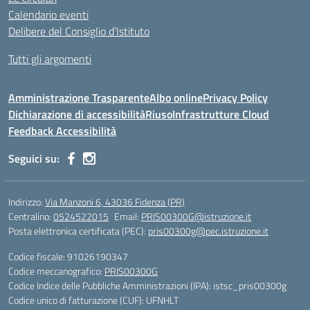
Calendario eventi
Delibere del Consiglio d’Istituto
Tutti gli argomenti
Amministrazione Trasparente
Albo online
Privacy Policy
Dichiarazione di accessibilità
Riuso
Infrastrutture Cloud
Feedback Accessibilità
Seguici su:
Indirizzo:
Via Manzoni 6, 43036 Fidenza (PR)
Centralino:
0524522015
Email:
PRIS00300G@istruzione.it
Posta elettronica certificata (PEC):
pris00300g@pec.istruzione.it
Codice fiscale: 91026190347
Codice meccanografico:
PRIS00300G
Codice Indice delle Pubbliche Amministrazioni (IPA): istsc_pris00300g
Codice unico di fatturazione (CUF): UFNHLT