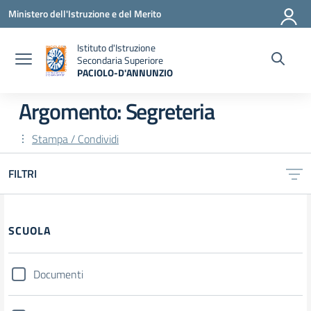
Vai ai contenuti
Vai al menu di navigazione
Vai al footer
Ministero dell'Istruzione e del Merito
Istituto d'Istruzione
Secondaria Superiore
PACIOLO-D'ANNUNZIO
— Visita la pagina iniziale della scuola
Argomento: Segreteria
Stampa / Condividi
FILTRI
Filtri
SCUOLA
Documenti