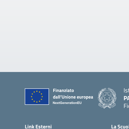
Is
P
Fi
— 
Link Esterni
La Scuo