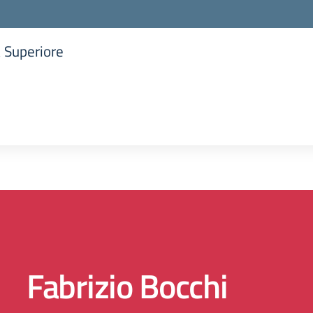
a Superiore
la scuola
Fabrizio Bocchi