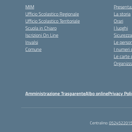
MIM
Presenta
Ufficio Scolastico Regionale
La storia
Ufficio Scolastico Territoriale
Orari
Scuola in Chiaro
I luoghi
Iscrizioni On Line
Sicurezza
Invalsi
Le perso
Comune
I numeri 
Le carte 
Organizz
Amministrazione Trasparente
Albo online
Privacy Poli
Centralino:
052452201