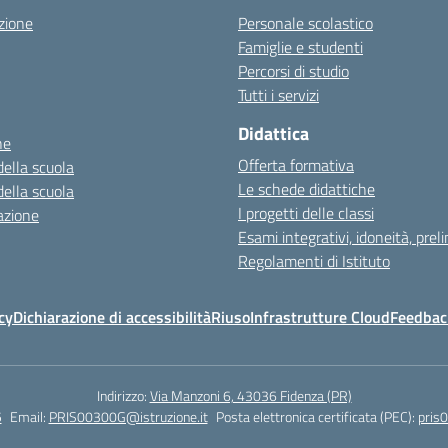
zione
Personale scolastico
Famiglie e studenti
Percorsi di studio
Tutti i servizi
Didattica
ne
Offerta formativa
della scuola
Le schede didattiche
della scuola
I progetti delle classi
azione
Esami integrativi, idoneità, preli
Regolamenti di Istituto
cy
Dichiarazione di accessibilità
Riuso
Infrastrutture Cloud
Feedback
Indirizzo:
Via Manzoni 6, 43036 Fidenza (PR)
5
Email:
PRIS00300G@istruzione.it
Posta elettronica certificata (PEC):
pris