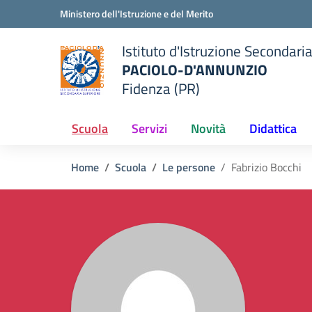
Vai ai contenuti
Vai al menu di navigazione
Vai al footer
Ministero dell'Istruzione e del Merito
Istituto d'Istruzione Secondari
PACIOLO-D'ANNUNZIO
Fidenza (PR)
della scuola
— Visita la pagina iniziale del
Scuola
Servizi
Novità
Didattica
Home
Scuola
Le persone
Fabrizio Bocchi