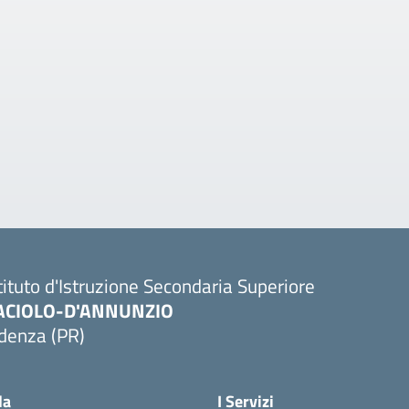
tituto d'Istruzione Secondaria Superiore
ACIOLO-D'ANNUNZIO
denza (PR)
Visita la pagina iniziale della scuola
la
I Servizi