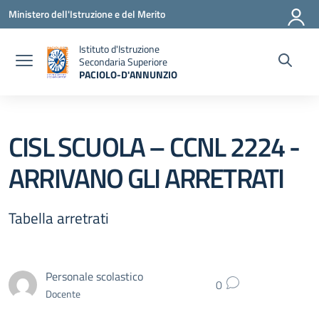
Vai ai contenuti
Vai al menu di navigazione
Vai al footer
Ministero dell'Istruzione e del Merito
Istituto d'Istruzione
Secondaria Superiore
PACIOLO-D'ANNUNZIO
— Visita la pagina iniziale della scuola
CISL SCUOLA – CCNL 2224 -
ARRIVANO GLI ARRETRATI
Tabella arretrati
Personale scolastico
0
Docente