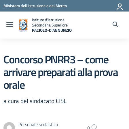
Vai ai contenuti
Vai al menu di navigazione
Vai al footer
Ministero dell'Istruzione e del Merito
Istituto d'Istruzione
Secondaria Superiore
PACIOLO-D'ANNUNZIO
— Visita la pagina iniziale della scuola
Concorso PNRR3 – come
arrivare preparati alla prova
orale
a cura del sindacato CISL
Personale scolastico
0