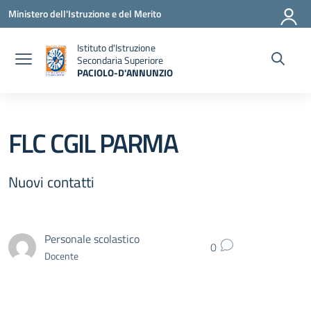
Vai ai contenuti
Vai al menu di navigazione
Vai al footer
Ministero dell'Istruzione e del Merito
Istituto d'Istruzione
Secondaria Superiore
PACIOLO-D'ANNUNZIO
— Visita la pagina iniziale della scuola
FLC CGIL PARMA
Nuovi contatti
Personale scolastico
0
Docente