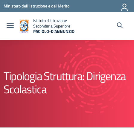
Vai ai contenuti
Vai al menu di navigazione
Vai al footer
Ministero dell'Istruzione e del Merito
Istituto d'Istruzione
Secondaria Superiore
PACIOLO-D'ANNUNZIO
— Visita la pagina iniziale della scuola
Tipologia Struttura:
Dirigenza
Scolastica