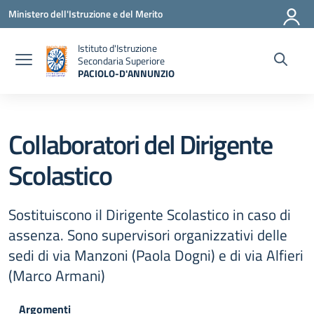
Vai ai contenuti
Vai al menu di navigazione
Vai al footer
Ministero dell'Istruzione e del Merito
Istituto d'Istruzione
Secondaria Superiore
PACIOLO-D'ANNUNZIO
— Visita la pagina iniziale della scuola
Collaboratori del Dirigente
Scolastico
Sostituiscono il Dirigente Scolastico in caso di
assenza. Sono supervisori organizzativi delle
sedi di via Manzoni (Paola Dogni) e di via Alfieri
(Marco Armani)
Argomenti