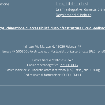
I progetti delle classi
azione
Esami integrativi, idoneità, preli
Regolamenti di Istituto
cy
Dichiarazione di accessibilità
Riuso
Infrastrutture Cloud
Feedback
Indirizzo:
Via Manzoni 6, 43036 Fidenza (PR)
5
Email:
PRIS00300G@istruzione.it
Posta elettronica certificata (PEC):
pris
Codice fiscale: 91026190347
Codice meccanografico:
PRIS00300G
Codice Indice delle Pubbliche Amministrazioni (IPA): istsc_pris00300g
Codice unico di fatturazione (CUF): UFNHLT