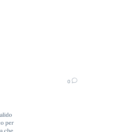
0
alido
co per
la che