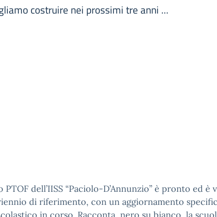
liamo costruire nei prossimi tre anni ...
o PTOF dell’IISS “Paciolo-D’Annunzio” è pronto ed è v
triennio di riferimento, con un aggiornamento specifi
scolastico in corso. Racconta, nero su bianco, la scuo