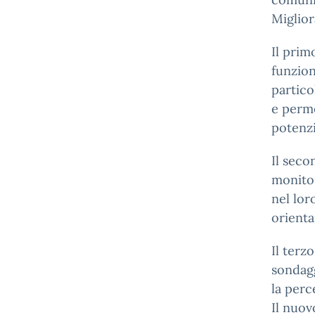
Miglior
Il prim
funzion
partico
e perme
potenzi
Il seco
monitor
nel lor
orienta
Il terz
sondagg
la perc
Il nuo