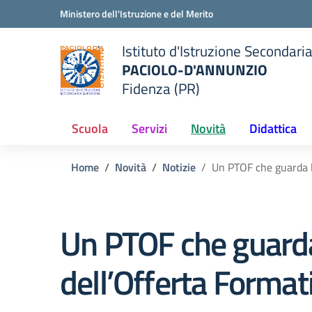
Vai ai contenuti
Vai al menu di navigazione
Vai al footer
Ministero dell'Istruzione e del Merito
Istituto d'Istruzione Secondari
PACIOLO-D'ANNUNZIO
Fidenza (PR)
della scuola
— Visita la pagina iniziale del
Scuola
Servizi
Novità
Didattica
Home
Novità
Notizie
Un PTOF che guarda lo
Un PTOF che guarda 
dell’Offerta Format