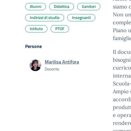
Alunni
Didattica
Genitori
siamo o
Non un
Indirizzi di studio
Insegnanti
complet
Istituto
PTOF
Piano u
famiglie
Persone
Il docu
bisogni
Marilisa Antifora
currico
Docente
intern
Scuola
Ampio s
accordi
produtt
e opera
rendere
comunit