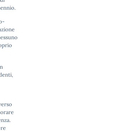
iennio.
o-
nzione
 nessuno
oprio
un
denti,
averso
torare
enza.
ere