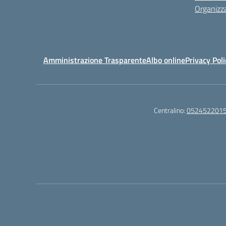
Organizz
Amministrazione Trasparente
Albo online
Privacy Poli
Centralino:
052452201