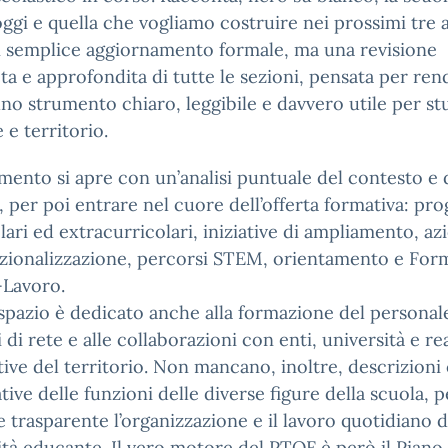
ggi e quella che vogliamo costruire nei prossimi tre a
 semplice aggiornamento formale, ma una revisione
a e approfondita di tutte le sezioni, pensata per rend
no strumento chiaro, leggibile e davvero utile per st
 e territorio.
mento si apre con un’analisi puntuale del contesto e 
, per poi entrare nel cuore dell’offerta formativa: pro
lari ed extracurricolari, iniziative di ampliamento, azi
azionalizzazione, percorsi STEM, orientamento e For
-Lavoro.
pazio è dedicato anche alla formazione del personale
 di rete e alle collaborazioni con enti, università e re
ive del territorio. Non mancano, inoltre, descrizioni
tive delle funzioni delle diverse figure della scuola, p
 trasparente l’organizzazione e il lavoro quotidiano d
à educante. Il vero motore del PTOF è però il Piano 