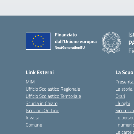
Is
P
Fi
— 
Link Esterni
La Scuo
MIM
Presenta
Ufficio Scolastico Regionale
La storia
Ufficio Scolastico Territoriale
Orari
Scuola in Chiaro
I luoghi
Iscrizioni On Line
Sicurezza
Invalsi
Le perso
Comune
I numeri 
Le carte 