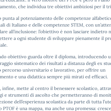
amento, che individua tre obiettivi ambiziosi per il tr
o punta al potenziamento delle competenze alfabetic
ali di Italiano e delle competenze STEM, con un’atte
lare all’inclusione: l’obiettivo è non lasciare indietro
ttere a ogni studente di sviluppare pienamente il pr
ale.
ndo obiettivo guarda oltre il diploma, introducendo 
aggio sistematico dei risultati a distanza degli ex stu
o percorso universitario e lavorativo, per offrire un
mento e una didattica sempre più mirati ed efficaci.
o, infine, mette al centro il benessere scolastico, attr
i e strumenti di ascolto che permetteranno di moni
ezione dell’esperienza scolastica da parte di tutta l’ut
vo PTOF è una mappa, ma anche una promessa: cresc