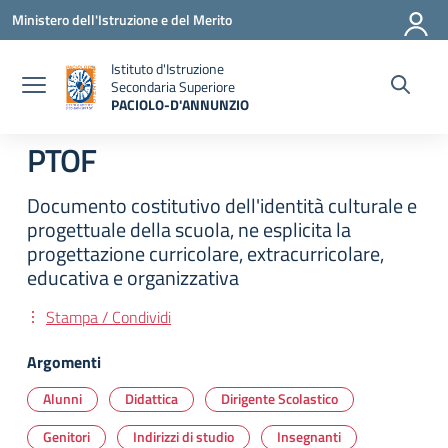
Vai ai contenuti
Vai al menu di navigazione
Vai al footer
Ministero dell'Istruzione e del Merito
Istituto d'Istruzione
Secondaria Superiore
PACIOLO-D'ANNUNZIO
— Visita la pagina iniziale della scuola
PTOF
Documento costitutivo dell'identità culturale e
progettuale della scuola, ne esplicita la
progettazione curricolare, extracurricolare,
educativa e organizzativa
Stampa / Condividi
Argomenti
Alunni
Didattica
Dirigente Scolastico
Genitori
Indirizzi di studio
Insegnanti