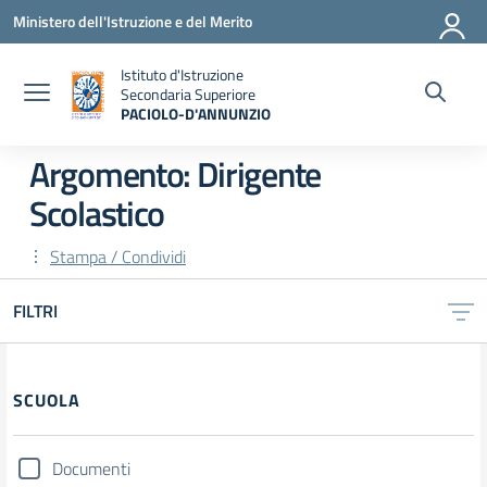
Vai ai contenuti
Vai al menu di navigazione
Vai al footer
Ministero dell'Istruzione e del Merito
Istituto d'Istruzione
Secondaria Superiore
PACIOLO-D'ANNUNZIO
— Visita la pagina iniziale della scuola
Argomento: Dirigente
Scolastico
Stampa / Condividi
FILTRI
Filtri
SCUOLA
Documenti