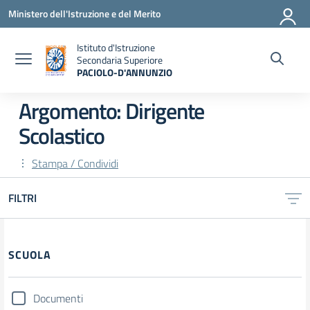
Vai ai contenuti
Vai al menu di navigazione
Vai al footer
Ministero dell'Istruzione e del Merito
Istituto d'Istruzione
Secondaria Superiore
PACIOLO-D'ANNUNZIO
— Visita la pagina iniziale della scuola
Argomento: Dirigente
Scolastico
Stampa / Condividi
FILTRI
Filtri
SCUOLA
Documenti