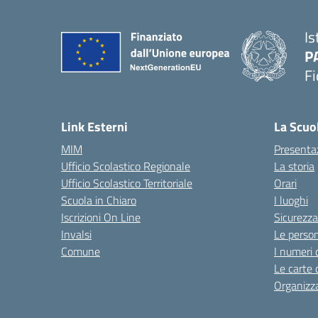
Is
P
Fi
— 
Link Esterni
La Scuo
MIM
Presenta
Ufficio Scolastico Regionale
La storia
Ufficio Scolastico Territoriale
Orari
Scuola in Chiaro
I luoghi
Iscrizioni On Line
Sicurezza
Invalsi
Le perso
Comune
I numeri 
Le carte 
Organizz