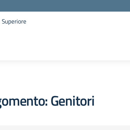
a Superiore
la scuola
omento: Genitori