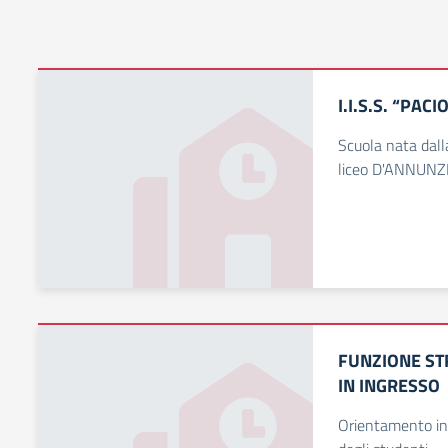
I.I.S.S. “PA
Scuola nata dall
liceo D'ANNUNZ
FUNZIONE S
IN INGRESSO
Orientamento i