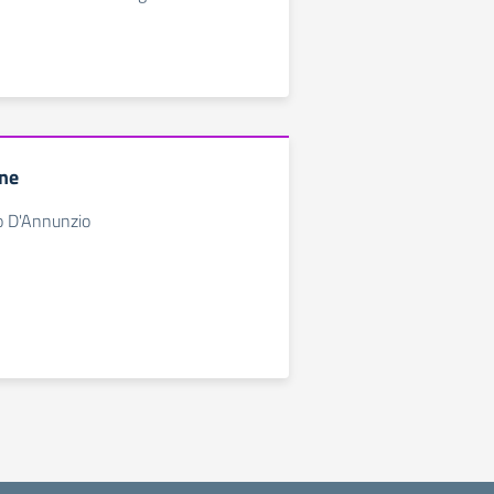
ine
olo D'Annunzio