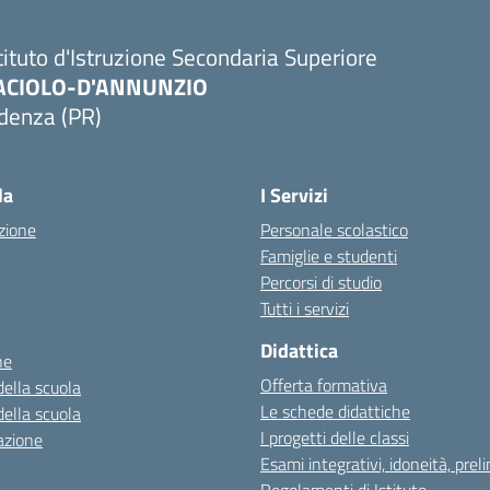
tituto d'Istruzione Secondaria Superiore
ACIOLO-D'ANNUNZIO
denza (PR)
Visita la pagina iniziale della scuola
la
I Servizi
zione
Personale scolastico
Famiglie e studenti
Percorsi di studio
Tutti i servizi
Didattica
ne
Offerta formativa
della scuola
Le schede didattiche
della scuola
I progetti delle classi
azione
Esami integrativi, idoneità, preli
Regolamenti di Istituto