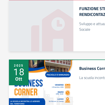
FUNZIONE ST
RENDICONTA
Sviluppo e attu
Sociale
2025
Business Cor
18
La scuola incontr
Ott