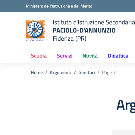
Vai ai contenuti
Vai al menu di navigazione
Vai al footer
Ministero dell'Istruzione e del Merito
Istituto d'Istruzione Secondari
PACIOLO-D'ANNUNZIO
Fidenza (PR)
della scuola
— Visita la pagina iniziale del
Scuola
Servizi
Novità
Didattica
Home
Argomenti
Genitori
Page 7
Arg