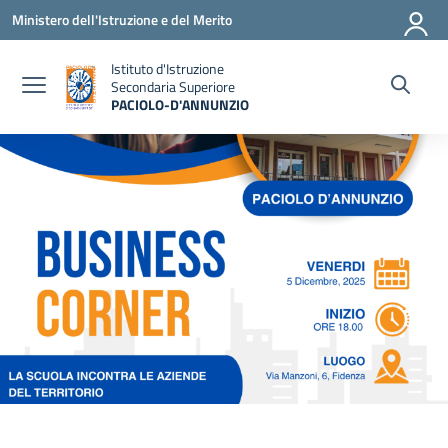
Vai ai contenuti
Vai al menu di navigazione
Vai al footer
Ministero dell'Istruzione e del Merito
Istituto d'Istruzione
Secondaria Superiore
PACIOLO-D'ANNUNZIO
— Visita la pagina iniziale della scuola