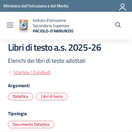
Vai ai contenuti
Vai al menu di navigazione
Vai al footer
Ministero dell'Istruzione e del Merito
Istituto d'Istruzione
Secondaria Superiore
PACIOLO-D'ANNUNZIO
— Visita la pagina iniziale della scuola
Libri di testo a.s. 2025-26
Elenchi dei libri di testo adottati
Stampa / Condividi
Argomenti
Didattica
Libri di testo
Tipologia
Documento Didattico